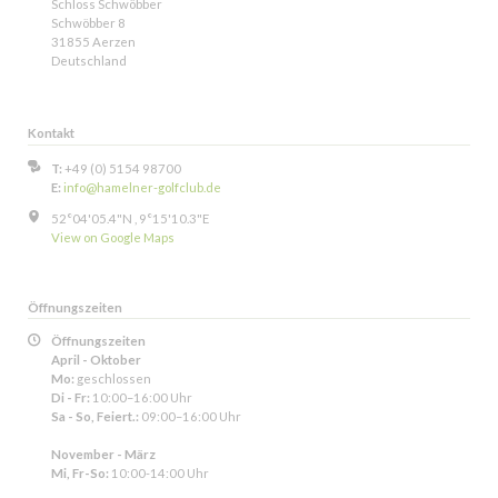
Schloss Schwöbber
Schwöbber 8
31855 Aerzen
Deutschland
Kontakt
T:
+49 (0) 5154 98700
E:
info@hamelner-golfclub.de
52°04'05.4"N , 9°15'10.3"E
View on Google Maps
Öffnungszeiten
Öffnungszeiten
April - Oktober
Mo:
geschlossen
Di - Fr:
10:00–16:00 Uhr
Sa - So, Feiert.:
09:00–16:00 Uhr
November - März
Mi, Fr-So:
10:00-14:00 Uhr