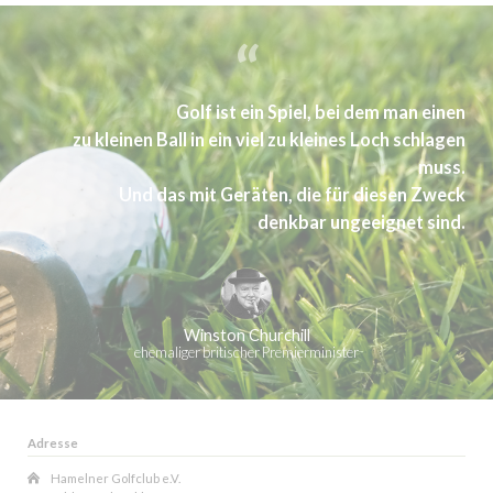
Golf ist ein Spiel, bei dem man einen
zu kleinen Ball in ein viel zu kleines Loch schlagen
muss.
Und das mit Geräten, die für diesen Zweck
denkbar ungeeignet sind.
Winston Churchill
ehemaliger britischer Premierminister
Adresse
Hamelner Golfclub e.V.