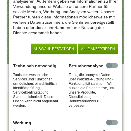
analysieren. Außerdem geben wir Informationen zu Ihrer
Verwendung unserer Website an unsere Partner für
soziale Medien, Werbung und Analysen weiter. Unsere
Partner führen diese Informationen möglicherweise mit
weiteren Daten zusammen, die Sie ihnen bereitgestellt
haben oder die sie im Rahmen Ihrer Nutzung der
Dienste gesammelt haben.
AUSWAHL BESTÄTIGEN
ALLE AKZEPTIEREN
Technisch notwendig
Besucheranalyse
Wettspielkalender
Tools, die wesentliche
Tools, die anonyme Daten
Informationen zu Turnieren und Veranstaltungen.
Services und Funktionen
über Website-Nutzung und -
ermöglichen, einschließlich
Funktionalität sammeln. Wir
Identitätsprüfung,
nutzen die Erkenntnisse, um
Servicekontinuität und
unsere Produkte,
Standortsicherheit. Diese
Dienstleistungen und das
Vergünstigt spielen
Option kann nicht abgelehnt
Benutzererlebnis zu
werden.
verbessern.
Werbung