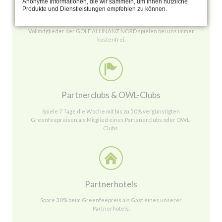
Anonyme Informationen, die wir sammeln, um Ihnen nützliche
Produkte und Dienstleistungen empfehlen zu können.
GOLF ALLIANZ NORD
Vollmitglieder der GOLF ALLINANZ NORD spielen bei uns immer
kostenfrei.
Partnerclubs & OWL-Clubs
Spiele 7 Tage die Woche mit bis zu 50% vergünstigten
Greenfeepreisen als Mitglied eines Partenerclubs oder OWL-
Clubs.
Partnerhotels
Spare 30% beim Greenfeepreis als Gast eines unserer
Partnerhotels.