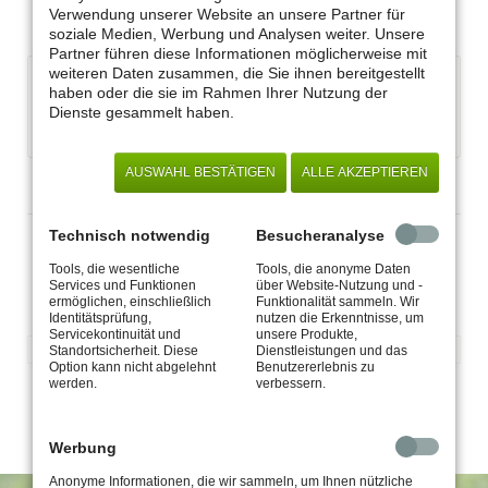
Mitgliedsanträge
Verwendung unserer Website an unsere Partner für
soziale Medien, Werbung und Analysen weiter. Unsere
Partner führen diese Informationen möglicherweise mit
weiteren Daten zusammen, die Sie ihnen bereitgestellt
Mitgliedsantrag - Junge Mitglieder Schüler Student
haben oder die sie im Rahmen Ihrer Nutzung der
Azubi.pdf
(255,4 KiB)
Dienste gesammelt haben.
Mitgliedsantrag - Ordentliche Mitglieder.pdf
(353,8 KiB)
AUSWAHL BESTÄTIGEN
ALLE AKZEPTIEREN
Unsere Premiumpartner
Technisch notwendig
Besucheranalyse
Tools, die wesentliche
Tools, die anonyme Daten
Services und Funktionen
über Website-Nutzung und -
ermöglichen, einschließlich
Funktionalität sammeln. Wir
Identitätsprüfung,
nutzen die Erkenntnisse, um
Servicekontinuität und
unsere Produkte,
Standortsicherheit. Diese
Dienstleistungen und das
Option kann nicht abgelehnt
Benutzererlebnis zu
werden.
verbessern.
Werbung
Anonyme Informationen, die wir sammeln, um Ihnen nützliche