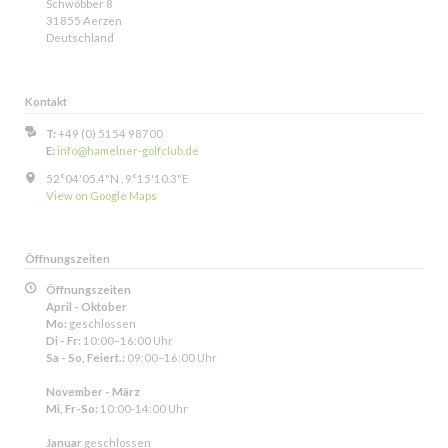
Schwöbber 8
31855 Aerzen
Deutschland
Kontakt
T:
+49 (0) 5154 98700
E:
info@hamelner-golfclub.de
52°04'05.4"N , 9°15'10.3"E
View on Google Maps
Öffnungszeiten
Öffnungszeiten
April - Oktober
Mo:
geschlossen
Di - Fr:
10:00–16:00 Uhr
Sa - So, Feiert.:
09:00–16:00 Uhr
November - März
Mi, Fr-So:
10:00-14:00 Uhr
Januar
geschlossen