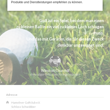
Produkte und Dienstleistungen empfehlen zu können.
Golf ist ein Spiel, bei dem man einen
zu kleinen Ball in ein viel zu kleines Loch schlagen
muss.
Und das mit Geräten, die für diesen Zweck
denkbar ungeeignet sind.
Winston Churchill
ehemaliger britischer Premierminister
Adresse
Hamelner Golfclub e.V.
Schloss Schwöbber